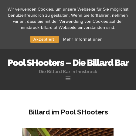
Wir verwenden Cookies, um unsere Webseite für Sie möglichst
benutzerfreundlich zu gestalten. Wenn Sie fortfahren, nehmen
wir an, dass Sie mit der Verwendung von Cookies auf der
innsbruck-billard.at Webseite einverstanden sind.
Akzeptiert!
Mehr Informationen
Pool SHooters – Die Billard Bar
Die Billard Bar in Innsbruck
Billard im Pool SHooters