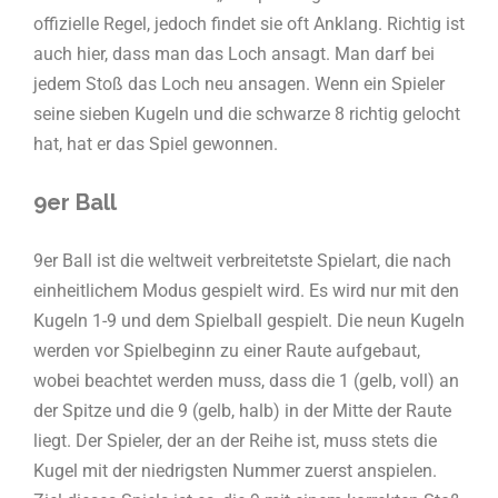
offizielle Regel, jedoch findet sie oft Anklang. Richtig ist
auch hier, dass man das Loch ansagt. Man darf bei
jedem Stoß das Loch neu ansagen. Wenn ein Spieler
seine sieben Kugeln und die schwarze 8 richtig gelocht
hat, hat er das Spiel gewonnen.
9er Ball
9er Ball ist die weltweit verbreitetste Spielart, die nach
einheitlichem Modus gespielt wird. Es wird nur mit den
Kugeln 1-9 und dem Spielball gespielt. Die neun Kugeln
werden vor Spielbeginn zu einer Raute aufgebaut,
wobei beachtet werden muss, dass die 1 (gelb, voll) an
der Spitze und die 9 (gelb, halb) in der Mitte der Raute
liegt. Der Spieler, der an der Reihe ist, muss stets die
Kugel mit der niedrigsten Nummer zuerst anspielen.